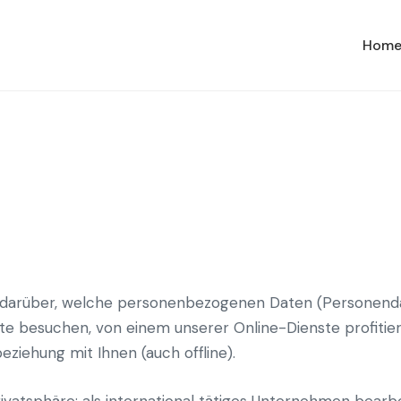
Hom
ie darüber, welche personenbezogenen Daten (Personen
e besuchen, von einem unserer Online-Dienste profitier
ziehung mit Ihnen (auch offline).
rivatsphäre; als international tätiges Unternehmen bear