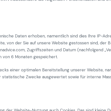
sche Daten erhoben, namentlich sind dies Ihre IP-Adre
eite, von der Sie auf unsere Website gestossen sind, der
enadvice.com, Zugriffszeiten und Datum (nachfolgend „V
um von 6 Monaten gespeichert.
cks einer optimalen Bereitstellung unserer Website, na
ür statistische Zwecke ausgewertet sowie für interne Ma
g der Website-Nutzung auch Cookies. Das sind kleine Da